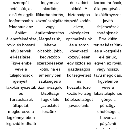
szerepét
legyen az
és kiadási
karbantartások,
betöltsük, az
takarítás,
oldalát. A
állagmegóvási-
első és egyik
liftkarbantartás,
biztonságos
lakókörnyezet
legfontosabb
közműszolgáltatás
gazdálkodás
javító
feladatunk az
vagy
elvén,
fejlesztések
épület
épületbiztosítás.
költségeket
történjenek.
állapotfelmérése,
Megnézzük,
optimalizálunk
Erre külön
rövid és hosszú
lehet-e
és a soron
tervet készítünk
távú tervek
olcsóbb, jobb,
következő
és a közgyűlés
elkészítése.
kedvezőbb
közgyűlésen
elé tárjuk,
Figyelembe
szerződéseket
egy biztos és
legyen az rövid,
véve a
kötni, ha és
gazdaságos
vagy hosszú
tulajdonosok
amennyiben
költségvetést
távú megoldás,
igényeit,
szükséges a
és
figyelembe
lakókörnyezetük
Számvizsgáló
hozzátartozó
véve a
és
Bizottsági
közös költség
lakástulajdonos
Társasházuk
Tagok felé
kötelezettséget
igényeit,
állapotát,
javaslatot
javasolunk.
pénzügyi
megkeresve a
teszünk.
lehetőségeit,
legkönnyebben
bevonva
kigazdálkodható
pályázati