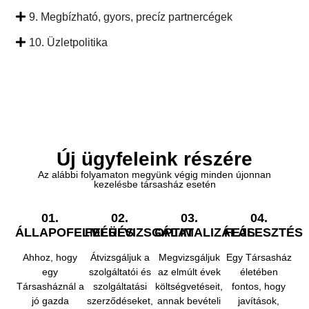
9. Megbízható, gyors, precíz partnercégek
10. Üzletpolitika
Új ügyfeleink részére
Az alábbi folyamaton megyünk végig minden újonnan
kezelésbe társasház esetén
01.
02.
03.
04.
ÁLLAPOFELMÉRÉS
FELÜLVIZSGÁLAT
OPTIMALIZÁLÁS
FEJLESZTÉS
Ahhoz, hogy
Átvizsgáljuk a
Megvizsgáljuk
Egy Társasház
egy
szolgáltatói és
az elmúlt évek
életében
Társasháznál a
szolgáltatási
költségvetéseit,
fontos, hogy
jó gazda
szerződéseket,
annak bevételi
javítások,