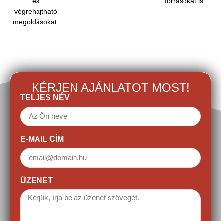
és
forrásokat is.
végrehajtható
megoldásokat.
KÉRJEN AJÁNLATOT MOST!
TELJES NÉV
E-MAIL CÍM
ÜZENET