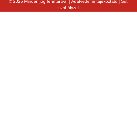
© 2026 Minden jog fenntartva! |
Adatvédelmi tájékoztató
|
Süti
szabályzat