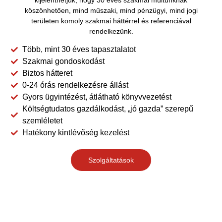
köszönhetően, mind műszaki, mind pénzügyi, mind jogi
területen komoly szakmai háttérrel és referenciával
rendelkezünk.
Több, mint 30 éves tapasztalatot
TÁRSASHÁZ
Szakmai gondoskodást
Biztos hátteret
0-24 órás rendelkezésre állást
KÖZÖS
Gyors ügyintézést, átlátható könyvvezetést
Költségtudatos gazdálkodást, „jó gazda” szerepű
KÉPVISELET,
szemléletet
Hatékony kintlévőség kezelést
KÖNYVELÉS,
Szolgáltatások
GONDNOKS