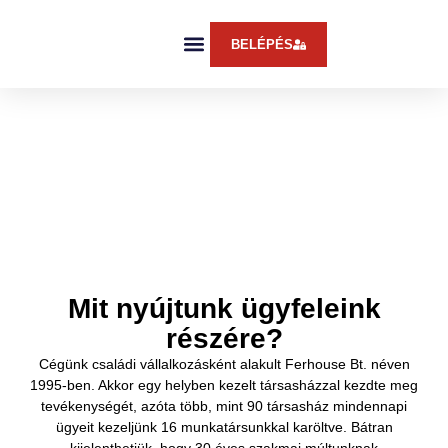
BELÉPÉS
Mit nyújtunk ügyfeleink
részére?
Cégünk családi vállalkozásként alakult Ferhouse Bt. néven
1995-ben. Akkor egy helyben kezelt társasházzal kezdte meg
tevékenységét, azóta több, mint 90 társasház mindennapi
ügyeit kezeljünk 16 munkatársunkkal karöltve. Bátran
kijelenthetjük, hogy 30 éves szakmai múltunknak