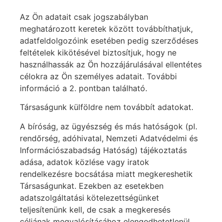
Az Ön adatait csak jogszabályban
meghatározott keretek között továbbíthatjuk,
adatfeldolgozóink esetében pedig szerződéses
feltételek kikötésével biztosítjuk, hogy ne
használhassák az Ön hozzájárulásával ellentétes
célokra az Ön személyes adatait. További
információ a 2. pontban található.
Társaságunk külföldre nem továbbít adatokat.
A bíróság, az ügyészség és más hatóságok (pl.
rendőrség, adóhivatal, Nemzeti Adatvédelmi és
Információszabadság Hatóság) tájékoztatás
adása, adatok közlése vagy iratok
rendelkezésre bocsátása miatt megkereshetik
Társaságunkat. Ezekben az esetekben
adatszolgáltatási kötelezettségünket
teljesítenünk kell, de csak a megkeresés
céljának megvalósításához elengedhetetlenül