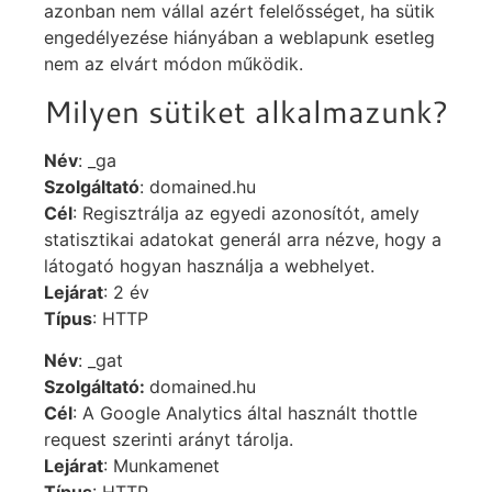
azonban nem vállal azért felelősséget, ha sütik
engedélyezése hiányában a weblapunk esetleg
nem az elvárt módon működik.
Milyen sütiket alkalmazunk?
Név
: _ga
Szolgáltató
: domained.hu
Cél
: Regisztrálja az egyedi azonosítót, amely
statisztikai adatokat generál arra nézve, hogy a
látogató hogyan használja a webhelyet.
Lejárat
: 2 év
Típus
: HTTP
Név
: _gat
Szolgáltató:
domained.hu
Cél
: A Google Analytics által használt thottle
request szerinti arányt tárolja.
Lejárat
: Munkamenet
Típus
: HTTP