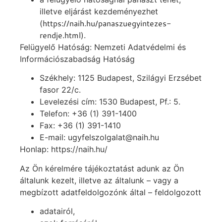
illetve eljárást kezdeményezhet
https://naih.hu/panaszuegyintezes-
(
rendje.html
).
Felügyelő Hatóság: Nemzeti Adatvédelmi és
Információszabadság Hatóság
Székhely: 1125 Budapest, Szilágyi Erzsébet
fasor 22/c.
Levelezési cím: 1530 Budapest, Pf.: 5.
Telefon: +36 (1) 391-1400
Fax: +36 (1) 391-1410
E-mail: ugyfelszolgalat@naih.hu
Honlap: https://naih.hu/
Az Ön kérelmére tájékoztatást adunk az Ön
általunk kezelt, illetve az általunk – vagy a
megbízott adatfeldolgozónk által – feldolgozott
adatairól,