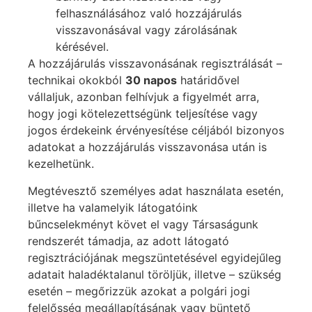
felhasználásához való hozzájárulás
visszavonásával vagy zárolásának
kérésével.
A hozzájárulás visszavonásának regisztrálását –
technikai okokból
30 napos
határidővel
vállaljuk, azonban felhívjuk a figyelmét arra,
hogy jogi kötelezettségünk teljesítése vagy
jogos érdekeink érvényesítése céljából bizonyos
adatokat a hozzájárulás visszavonása után is
kezelhetünk.
Megtévesztő személyes adat használata esetén,
illetve ha valamelyik látogatóink
bűncselekményt követ el vagy Társaságunk
rendszerét támadja, az adott látogató
regisztrációjának megszüntetésével egyidejűleg
adatait haladéktalanul töröljük, illetve – szükség
esetén – megőrizzük azokat a polgári jogi
felelősség megállapításának vagy büntető