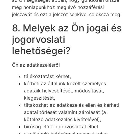
az Ön segítségét abban, hogy gondosan őrizze
meg honlapunkhoz meglévő hozzáférési
jelszavát és ezt a jelszót senkivel se ossza meg.
8. Melyek az Ön jogai és
jogorvoslati
lehetőségei?
Ön az adatkezelésről
tájékoztatást kérhet,
kérheti az általunk kezelt személyes
adataik helyesbítését, módosítását,
kiegészítését,
tiltakozhat az adatkezelés ellen és kérheti
adatai törlését valamint zárolását (a
kötelező adatkezelés kivételével),
bíróság előtt jogorvoslattal élhet,
a felügyelő hatóságnál panaszt tehet,