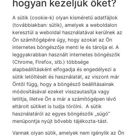
hogyan kezeljük őket?
A sütik (cookie-k) olyan kisméretű adatfájlok
(továbbiakban: sütik), amelyek a weboldalon
keresztül a weboldal használatával kerülnek az
Ön számítógépére úgy, hogy azokat az Ön
internetes böngészője menti le és tárolja el. A
leggyakrabban használt internetes böngészők
(Chrome, Firefox, stb.) többsége
alapbeállításként elfogadja és engedélyezi a
sütik letöltését és használatát, az viszont már
Öntől függ, hogy a böngésző beállításainak
módosításával ezeket visszautasítja vagy
letiltja, illetve Ön a már a számítógépen lévő
eltárolt sütiket is tudja törölni. A sütik
használatáról az egyes böngészők „súgó”
menüpontja nyújt bővebb tájékozta-tást.
Vannak olyan sütik, amelyek nem igénylik az Ön