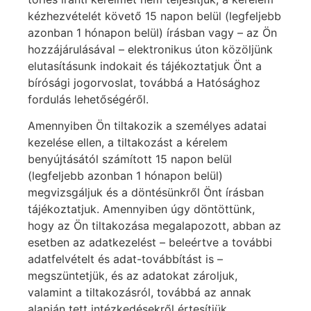
kézhezvételét követő 15 napon belül (legfeljebb
azonban 1 hónapon belül) írásban vagy – az Ön
hozzájárulásával – elektronikus úton közöljünk
elutasításunk indokait és tájékoztatjuk Önt a
bírósági jogorvoslat, továbbá a Hatósághoz
fordulás lehetőségéről.
Amennyiben Ön tiltakozik a személyes adatai
kezelése ellen, a tiltakozást a kérelem
benyújtásától számított 15 napon belül
(legfeljebb azonban 1 hónapon belül)
megvizsgáljuk és a döntésünkről Önt írásban
tájékoztatjuk. Amennyiben úgy döntöttünk,
hogy az Ön tiltakozása megalapozott, abban az
esetben az adatkezelést – beleértve a további
adatfelvételt és adat-továbbítást is –
megszüntetjük, és az adatokat zároljuk,
valamint a tiltakozásról, továbbá az annak
alapján tett intézkedésekről értesítjük