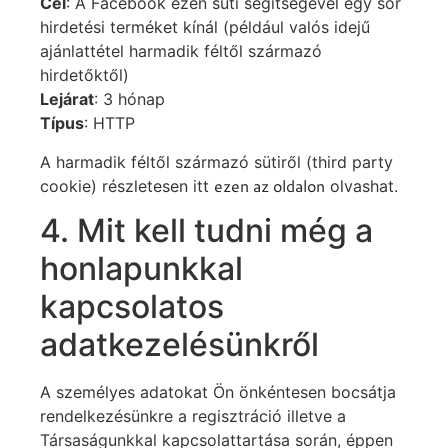
Cél
: A Facebook ezen süti segítségével egy sor
hirdetési terméket kínál (például valós idejű
ajánlattétel harmadik féltől származó
hirdetőktől)
Lejárat
: 3 hónap
Típus
: HTTP
A harmadik féltől származó sütiről (third party
ezen az oldalon
cookie) részletesen itt
olvashat.
4. Mit kell tudni még a
honlapunkkal
kapcsolatos
adatkezelésünkről
A személyes adatokat Ön önkéntesen bocsátja
rendelkezésünkre a regisztráció illetve a
Társaságunkkal kapcsolattartása során, éppen