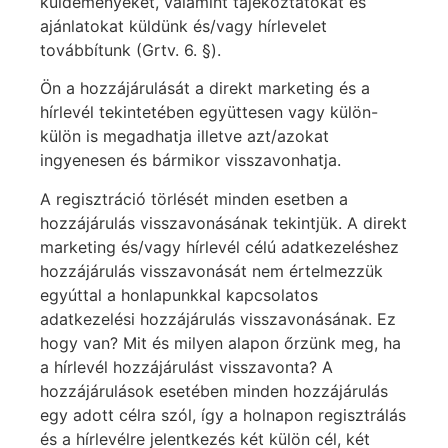
küldeményeket, valamint tájékoztatókat és
ajánlatokat küldünk és/vagy hírlevelet
továbbítunk (Grtv. 6. §).
Ön a hozzájárulását a direkt marketing és a
hírlevél tekintetében együttesen vagy külön-
külön is megadhatja illetve azt/azokat
ingyenesen és bármikor visszavonhatja.
A regisztráció törlését minden esetben a
hozzájárulás visszavonásának tekintjük. A direkt
marketing és/vagy hírlevél célú adatkezeléshez
hozzájárulás visszavonását nem értelmezzük
egyúttal a honlapunkkal kapcsolatos
adatkezelési hozzájárulás visszavonásának. Ez
hogy van? Mit és milyen alapon őrzünk meg, ha
a hírlevél hozzájárulást visszavonta? A
hozzájárulások esetében minden hozzájárulás
egy adott célra szól, így a holnapon regisztrálás
és a hírlevélre jelentkezés két külön cél, két