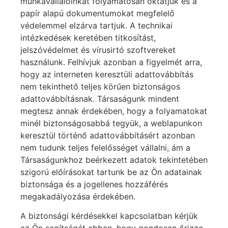
munkavállalóinkat folyamatosan oktatjuk és a
papír alapú dokumentumokat megfelelő
védelemmel elzárva tartjuk. A technikai
intézkedések keretében titkosítást,
jelszóvédelmet és vírusirtó szoftvereket
használunk. Felhívjuk azonban a figyelmét arra,
hogy az interneten keresztüli adattovábbítás
nem tekinthető teljes körűen biztonságos
adattovábbításnak. Társaságunk mindent
megtesz annak érdekében, hogy a folyamatokat
minél biztonságosabbá tegyük, a weblapunkon
keresztül történő adattovábbításért azonban
nem tudunk teljes felelősséget vállalni, ám a
Társaságunkhoz beérkezett adatok tekintetében
szigorú előírásokat tartunk be az Ön adatainak
biztonsága és a jogellenes hozzáférés
megakadályozása érdekében.
A biztonsági kérdésekkel kapcsolatban kérjük