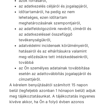
azok forrásáról,
az adatkezelés céljáról és jogalapjáról,
időtartamáról, ha pedig ez nem
lehetséges, ezen időtartam
meghatározásának szempontjairól,
az adatfeldolgozóink nevéről, címéről és
az adatkezeléssel összefüggő
tevékenységükről,
adatvédelmi incidensek körülményeiről,
hatásairól és az elhárításukra valamint
meg-előzésükre tett intézkedéseinkről,
továbbá
az Ön személyes adatainak továbbítása
esetén az adattovábbítás jogalapjáról és
címzettjéről.
A kérelem benyújtásától számított 15 napon
belül (legfeljebb azonban 1 hónapon belül) adjuk
meg tájékoztatásunkat. A tájékoztatás ingyenes
kivéve akkor, ha Ön a folyó évben azonos