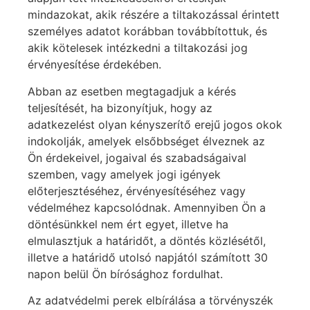
mindazokat, akik részére a tiltakozással érintett
személyes adatot korábban továbbítottuk, és
akik kötelesek intézkedni a tiltakozási jog
érvényesítése érdekében.
Abban az esetben megtagadjuk a kérés
teljesítését, ha bizonyítjuk, hogy az
adatkezelést olyan kényszerítő erejű jogos okok
indokolják, amelyek elsőbbséget élveznek az
Ön érdekeivel, jogaival és szabadságaival
szemben, vagy amelyek jogi igények
előterjesztéséhez, érvényesítéséhez vagy
védelméhez kapcsolódnak. Amennyiben Ön a
döntésünkkel nem ért egyet, illetve ha
elmulasztjuk a határidőt, a döntés közlésétől,
illetve a határidő utolsó napjától számított 30
napon belül Ön bírósághoz fordulhat.
Az adatvédelmi perek elbírálása a törvényszék