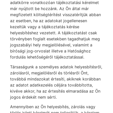
adatkörre vonatkozóan tájékoztatási kérelmet
már nyújtott be hozzánk. Az Ön által már
megfizetett költségtérítést visszatérítjük abban
az esetben, ha az adatokat jogellenesen
kezeltük vagy a tájékoztatás kérése
helyesbítéshez vezetett. A tájékoztatást csak
törvényben foglalt esetekben tagadhatjuk meg
jogszabályi hely megjelölésével, valamint a
bírósági jog-orvoslat illetve a Hatósághoz
fordulás lehetőségéről tájékoztatással.
Társaságunk a személyes adatok helyesbítésről,
zárolásról, megjelölésről és törlésről Önt,
továbbá mindazokat értesíti, akiknek korábban
az adatot adatkezelés céljára továbbította,
kivéve akkor, ha az értesítés elmaradása az Ön
jogos érdekét nem sérti.
Amennyiben az Ön helyesbítés, zárolás vagy
törlés iránti kérelmét nem teljesítjük, a kérelem