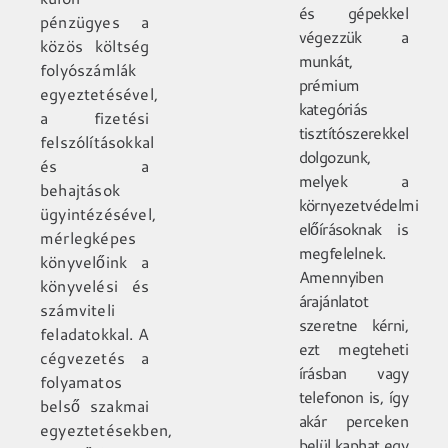
és gépekkel
pénzügyes a
végezzük a
közös költség
munkát,
folyószámlák
prémium
egyeztetésével,
kategóriás
a fizetési
tisztítószerekkel
felszólításokkal
dolgozunk,
és a
melyek a
behajtások
környezetvédelmi
ügyintézésével,
előírásoknak is
mérlegképes
megfelelnek.
könyvelőink a
Amennyiben
könyvelési és
árajánlatot
számviteli
szeretne kérni,
feladatokkal. A
ezt megteheti
cégvezetés a
írásban vagy
folyamatos
telefonon is, így
belső szakmai
akár perceken
egyeztetésekben,
belül kaphat egy