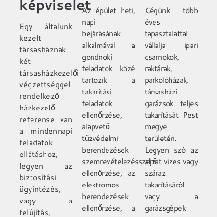
képviselet
Az épület heti,
Cégünk több
napi
éves
Egy általunk
bejárásának
tapasztalattal
kezelt
alkalmával a
vállalja ipari
társasháznak
gondnoki
csarnokok,
két
feladatok közé
raktárak,
társasházkezelői
tartozik a
parkolóházak,
végzettséggel
takarítási
társasházi
rendelkező
feladatok
garázsok teljes
házkezelő
ellenőrzése,
takarítását Pest
referense van
alapvető
megye
a mindennapi
tűzvédelmi
területén.
feladatok
berendezések
Legyen szó az
ellátáshoz,
szemrevételezésszerű
aljzat vizes vagy
legyen az
ellenőrzése, az
száraz
biztosítási
elektromos
takarításáról
ügyintézés,
berendezések
vagy a
vagy a
ellenőrzése, a
garázsgépek
felújítás,