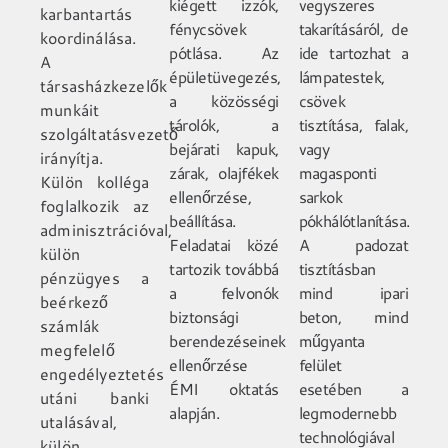
kiégett izzók,
vegyszeres
karbantartás
fénycsövek
takarításáról, de
koordinálása.
pótlása. Az
ide tartozhat a
A
épületüvegezés,
lámpatestek,
társasházkezelők
a közösségi
csövek
munkáit
tárolók, a
tisztítása, falak,
szolgáltatásvezető
bejárati kapuk,
vagy
irányítja.
zárak, olajfékek
magasponti
Külön kolléga
ellenőrzése,
sarkok
foglalkozik az
beállítása.
pókhálótlanítása.
adminisztrációval,
Feladatai közé
A padozat
külön
tartozik továbbá
tisztításban
pénzügyes a
a felvonók
mind ipari
beérkező
biztonsági
beton, mind
számlák
berendezéseinek
műgyanta
megfelelő
ellenőrzése
felület
engedélyeztetés
ÉMI oktatás
esetében a
utáni banki
alapján.
legmodernebb
utalásával,
technológiával
külön