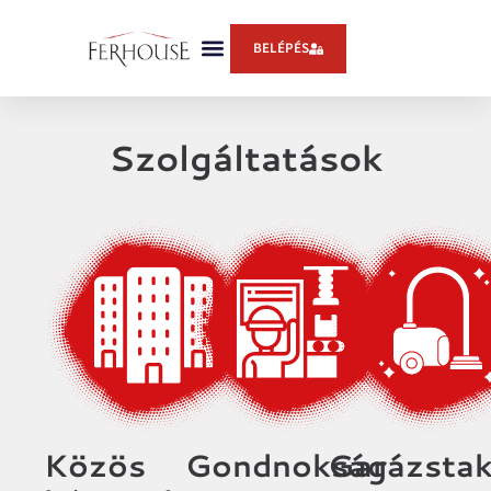
BELÉPÉS
Szolgáltatások
Közös
Gondnokság
Garázstak